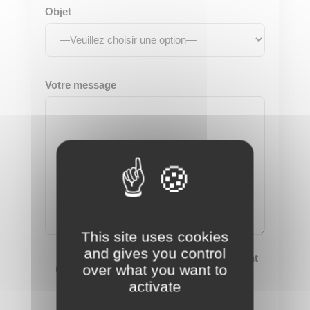
Objet
Votre message
This site uses cookies
and gives you control
J’accepte que mes informations soient
over what you want to
utilisées pour répondre à ma demande.
activate