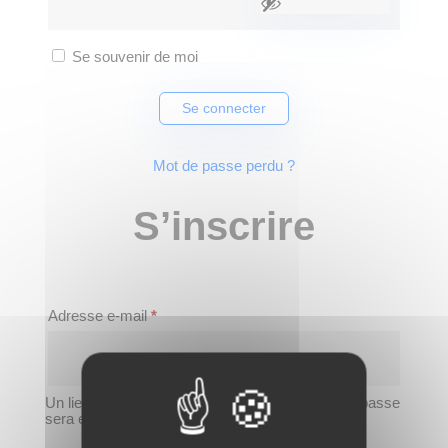
Se souvenir de moi
Se connecter
Mot de passe perdu ?
S’inscrire
Obligatoire
Adresse e-mail
*
Un lien permettant de définir un nouveau mot de passe
sera envoyé à votre adresse e-mail.