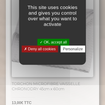
variations.
This site uses cookies
Les
and gives you control
over what you want to
options
activate
peuvent
être
choisies
OK, accept all
sur
la
Deny all cookies
Personalize
page
du
produit
TORCHON MICROFIBRE VAISSELLE
CHRONODRY 45cm x 60cm
13,00
€
TTC