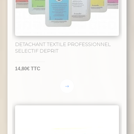
DETACHANT TEXTILE PROFESSIONNEL
SELECTIF DEPRIT
14,80
€
TTC
Ce
produit
a
plusieurs
variations.
Les
options