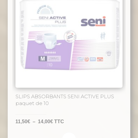
SLIPS ABSORBANTS SENI ACTIVE PLUS
paquet de 10
Plage
11,50
€
–
14,00
€
TTC
de
prix :