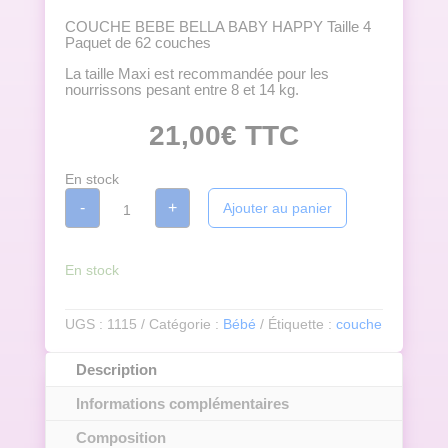
COUCHE BEBE BELLA BABY HAPPY Taille 4
Paquet de 62 couches
La taille Maxi est recommandée pour les
nourrissons pesant entre 8 et 14 kg.
21,00
€
TTC
En stock
quantité
-
+
Ajouter au panier
de
COUCHE
BEBE
8-
14Kg
En stock
BELLA
BABY
HAPPY
UGS :
1115
Catégorie :
Bébé
Étiquette :
couche
Taille
4
-
Description
Paquet
de
Informations complémentaires
62
couches
Composition