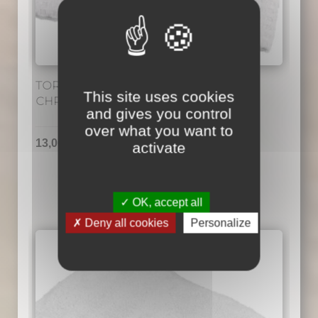
du
produit
TORCHON MICROFIBRE VAISSELLE
This site uses cookies
CHRONODRY 45cm x 60cm
and gives you control
over what you want to
13,00
€
TTC
activate
OK, accept all
Deny all cookies
Personalize