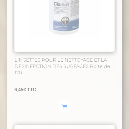
choisies
sur
la
page
du
produit
LINGETTES POUR LE NETTOYAGE ET LA
DESINFECTION DES SURFACES Boite de
120
6,45
€
TTC