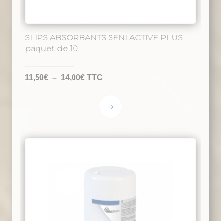
SLIPS ABSORBANTS SENI ACTIVE PLUS
paquet de 10
Plage
11,50
€
–
14,00
€
TTC
de
prix :
Ce
11,50€
produit
à
a
14,00€
plusieurs
variations.
Les
options
peuvent
être