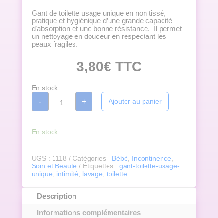
Gant de toilette usage unique en non tissé,
pratique et hygiénique d’une grande capacité
d’absorption et une bonne résistance. Il permet
un nettoyage en douceur en respectant les
peaux fragiles.
3,80
€
TTC
En stock
quantité
-
+
Ajouter au panier
de
GANT
DE
TOILETTE
USAGE
En stock
UNIQUE
Paquet
de
UGS :
1118
Catégories :
Bébé
,
Incontinence
,
50
Soin et Beauté
Étiquettes :
gant-toilette-usage-
unités
unique
,
intimité
,
lavage
,
toilette
Description
Informations complémentaires