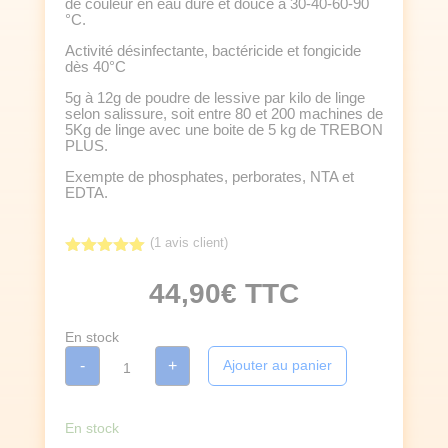
de couleur en eau dure et douce à 30-40-60-90
°C.
Activité désinfectante, bactéricide et fongicide
dès 40°C
5g à 12g de poudre de lessive par kilo de linge
selon salissure, soit entre 80 et 200 machines de
5Kg de linge avec une boite de 5 kg de TREBON
PLUS.
Exempte de phosphates, perborates, NTA et
EDTA.
(
1
avis client)
Noté
5.00
sur 5
44,90
€
TTC
basé sur
notation
client
En stock
quantité
-
+
Ajouter au panier
de
LESSIVE
LINGE
DESINFECTANTE
en
En stock
poudre