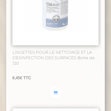
choisies
sur
la
page
du
produit
LINGETTES POUR LE NETTOYAGE ET LA
DESINFECTION DES SURFACES Boite de
120
6,45
€
TTC