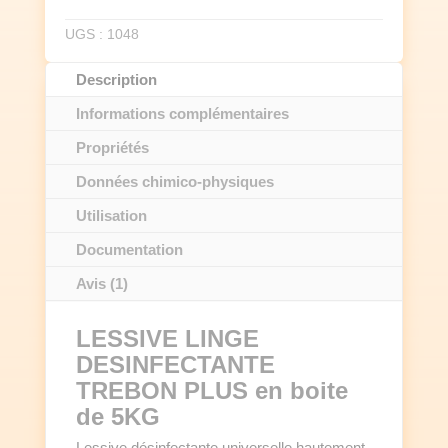
TREBON
PLUS
UGS :
1048
en
boite
de
Description
5KG
Informations complémentaires
Propriétés
Données chimico-physiques
Utilisation
Documentation
Avis (1)
LESSIVE LINGE
DESINFECTANTE
TREBON PLUS en boite
de 5KG
Lessive désinfectante universelle hautement