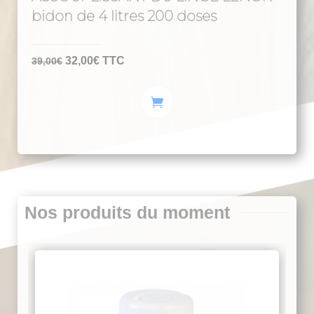
bidon de 4 litres 200 doses
Le
Le
32,00
€
TTC
39,00
€
prix
prix
initial
actuel
était :
est :
39,00€.
32,00€.
Nos produits du moment