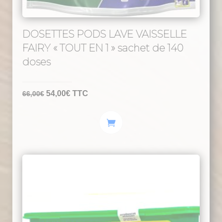
DOSETTES PODS LAVE VAISSELLE
FAIRY « TOUT EN 1 » sachet de 140
doses
Le
Le
54,00
€
TTC
66,00
€
prix
prix
initial
actuel
était :
est :
66,00€.
54,00€.