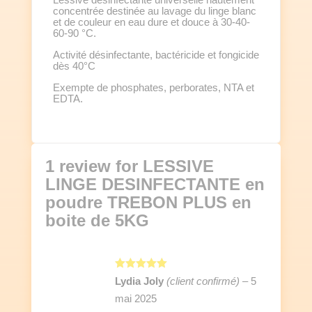
concentrée destinée au lavage du linge blanc
et de couleur en eau dure et douce à 30-40-
60-90 °C.
Activité désinfectante, bactéricide et fongicide
dès 40°C
Exempte de phosphates, perborates, NTA et
EDTA.
1 review for
LESSIVE
LINGE DESINFECTANTE en
poudre TREBON PLUS en
boite de 5KG
Note
5
sur
Lydia Joly
(client confirmé)
–
5
5
mai 2025