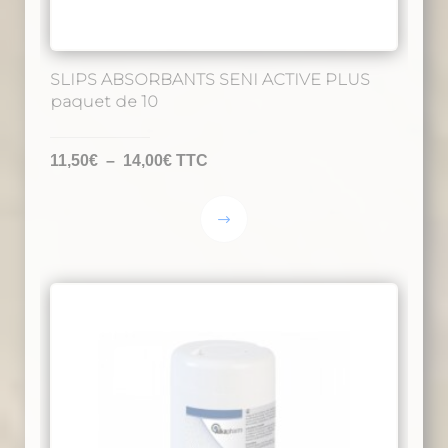
SLIPS ABSORBANTS SENI ACTIVE PLUS
paquet de 10
Plage
11,50
€
–
14,00
€
TTC
de
prix :
Ce
11,50€
produit
à
a
14,00€
plusieurs
variations.
Les
options
peuvent
être