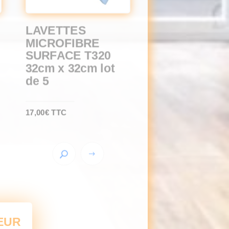
LAVETTES
MICROFIBRE
SURFACE T320
32cm x 32cm lot
de 5
17,00
€
TTC
Ce
produit
a
plusieurs
variations.
Les
EUR