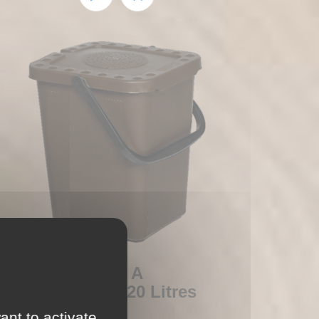
COLLECTEUR A
BIODECHETS 20 Litres
ant to activate