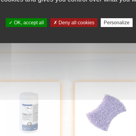
15,40
€
TTC
OK, accept all
Deny all cookies
Personalize