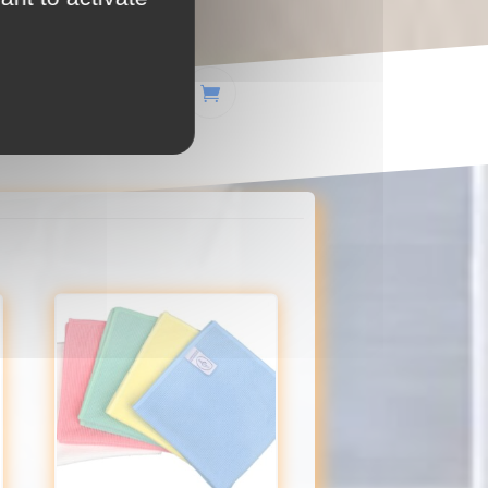
23,80
€
TTC