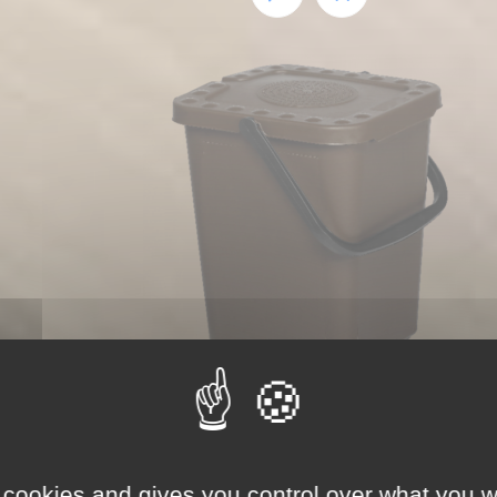
COLLECTEUR A
BIODECHETS 10 Litres
 cookies and gives you control over what you w