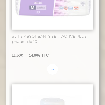
SLIPS ABSORBANTS SENI ACTIVE PLUS
paquet de 10
Plage
11,50
€
–
14,00
€
TTC
de
prix :
Ce
11,50€
produit
à
a
14,00€
plusieurs
variations.
Les