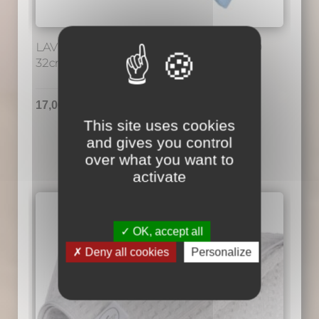
LAVETTES MICROFIBRE SURFACE T320
32cm x 32cm lot de 5
17,00
€
TTC
This site uses cookies
and gives you control
Ce
over what you want to
produit
activate
a
plusieurs
variations.
OK, accept all
Les
Deny all cookies
Personalize
options
peuvent
être
choisies