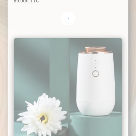
89,00
€
TTC