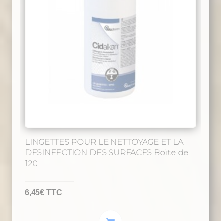
options
peuvent
être
choisies
sur
la
page
du
produit
LINGETTES POUR LE NETTOYAGE ET LA
DESINFECTION DES SURFACES Boite de
120
6,45
€
TTC