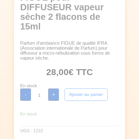
DIFFUSEUR vapeur
sèche 2 flacons de
15ml
Parfum d’ambiance FIGUE de qualité IFRA
(Association internationale de Parfum) pour
diffuseur à micro-nébulisation sous forme de
vapeur sèche.
28,00
€
TTC
En stock
quantité
-
+
Ajouter au panier
de
PARFUM
D'AMBIANCE
FIGUE
pour
En stock
DIFFUSEUR
vapeur
sèche
UGS :
1222
2
flacons