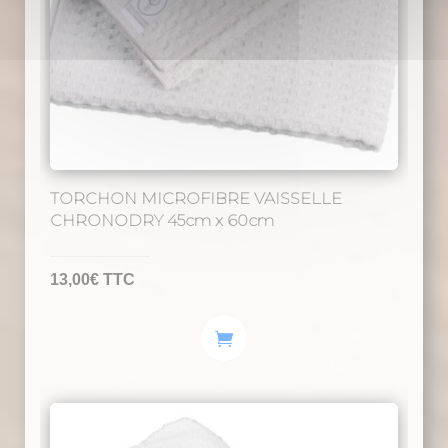
sur
la
page
du
produit
TORCHON MICROFIBRE VAISSELLE
CHRONODRY 45cm x 60cm
13,00
€
TTC