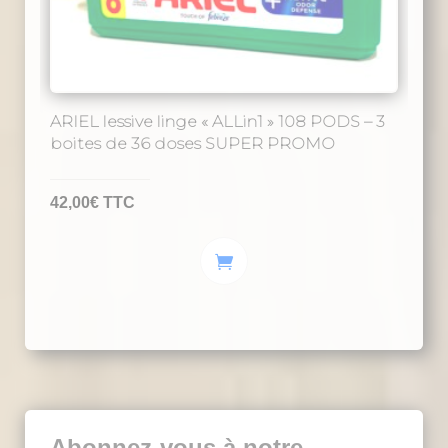
du
produit
ARIEL lessive linge « ALLin1 » 108 PODS – 3
boites de 36 doses SUPER PROMO
42,00
€
TTC
Abonnez-vous à notre