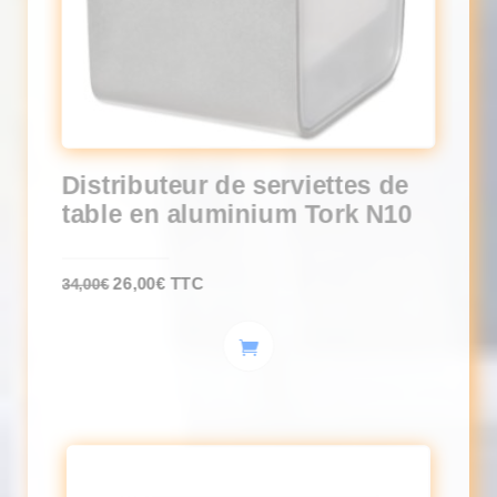
Distributeur de serviettes de
table en aluminium Tork N10
Le
Le
26,00
€
TTC
34,00
€
prix
prix
initial
actuel
était :
est :
34,00€.
26,00€.