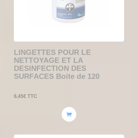
LINGETTES POUR LE
NETTOYAGE ET LA
DESINFECTION DES
SURFACES Boite de 120
6,45
€
TTC