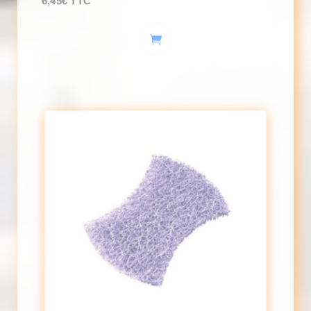
6,45
€
TTC