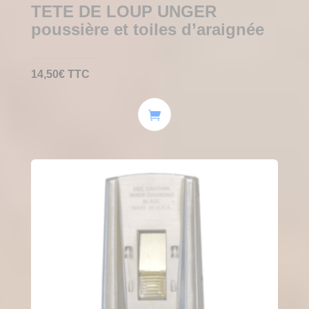
TETE DE LOUP UNGER
poussière et toiles d’araignée
14,50
€
TTC