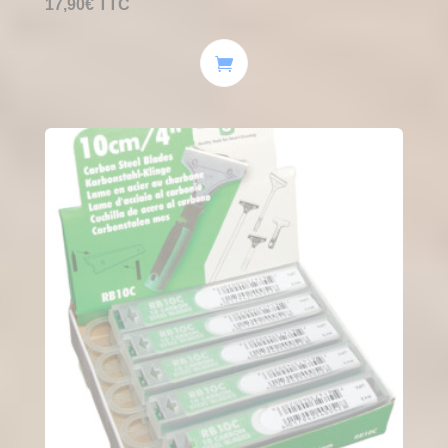
17,90
€
TTC