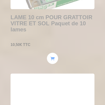
LAME 10 cm POUR GRATTOIR
VITRE ET SOL Paquet de 10
lames
10,50
€
TTC