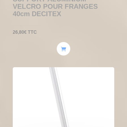
VELCRO POUR FRANGES
40cm DECITEX
26,80
€
TTC