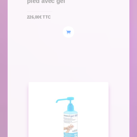
pied avec gel
226,00
€
TTC