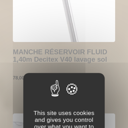
MANCHE RÉSERVOIR FLUID
1,40m Decitex V40 lavage sol
78,00
€
TTC
This site uses cookies
and gives you control
over what you want to