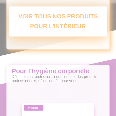
variations.
Les
options
VOIR TOUS NOS PRODUITS
peuvent
POUR L'INTÉRIEUR
être
choisies
sur
la
page
du
produit
Pour l’hygiène corporelle
Désinfection, protection, incontinence, des produits
professionnels, sélectionnés pour vous.
PROMO !