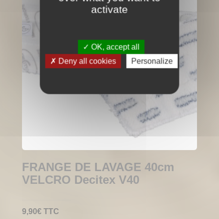
activate
OK, accept all
Deny all cookies
Personalize
FRANGE DE LAVAGE 40cm
VELCRO Decitex V40
9,90
€
TTC