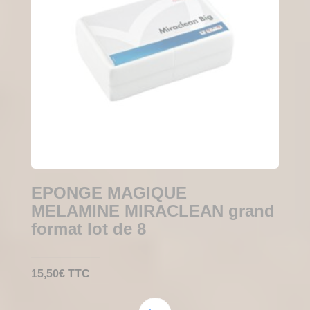
EPONGE MAGIQUE
MELAMINE MIRACLEAN grand
format lot de 8
15,50
€
TTC