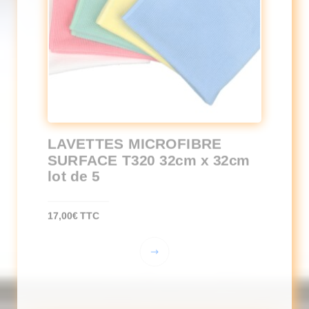
LAVETTES MICROFIBRE
SURFACE T320 32cm x 32cm
lot de 5
17,00
€
TTC
Ce
produit
a
plusieurs