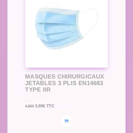
MASQUES CHIRURGICAUX
JETABLES 3 PLIS EN14683
TYPE IIR
Le
Le
3,95
€
TTC
4,95
€
prix
prix
initial
actuel
était :
est :
4,95€.
3,95€.