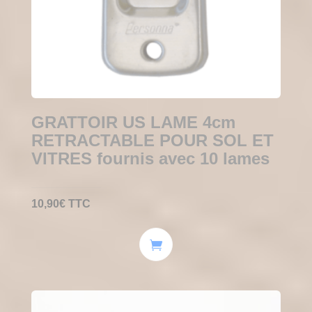
GRATTOIR US LAME 4cm
RETRACTABLE POUR SOL ET
VITRES fournis avec 10 lames
10,90
€
TTC