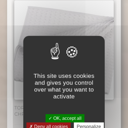
plusieurs
variations.
Les
options
peuvent
être
choisies
sur
la
page
This site uses cookies
du
and gives you control
produit
over what you want to
activate
TORCHON MICROFIBRE VAISSELLE
CHRONODRY 45cm x 60cm
OK, accept all
Deny all cookies
Personalize