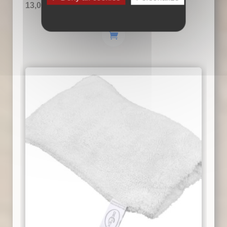
13,00
€
TTC