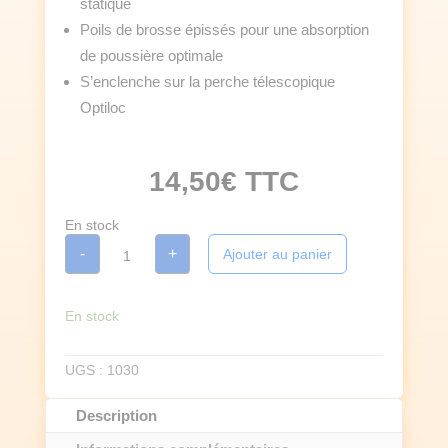
statique
Poils de brosse épissés pour une absorption
de poussière optimale
S’enclenche sur la perche télescopique
Optiloc
14,50
€
TTC
En stock
quantité
-
+
Ajouter au panier
de
TETE
DE
LOUP
UNGER
En stock
poussière
et
toiles
UGS :
1030
d'araignée
Description