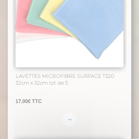
LAVETTES MICROFIBRE SURFACE T320
32cm x 32cm lot de 5
17,00
€
TTC
Ce
produit
a