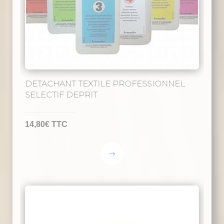
DETACHANT TEXTILE PROFESSIONNEL
SELECTIF DEPRIT
14,80
€
TTC
Ce
produit
a
plusieurs
variations.
Les