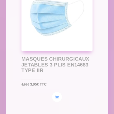
MASQUES CHIRURGICAUX
JETABLES 3 PLIS EN14683
TYPE IIR
Le
Le
3,95
€
TTC
4,95
€
prix
prix
initial
actuel
était :
est :
4,95€.
3,95€.