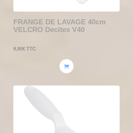
FRANGE DE LAVAGE 40cm
VELCRO Decitex V40
9,90
€
TTC