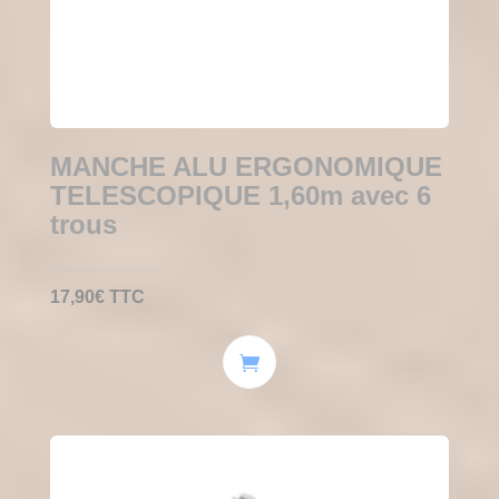
MANCHE ALU ERGONOMIQUE
TELESCOPIQUE 1,60m avec 6
trous
17,90
€
TTC