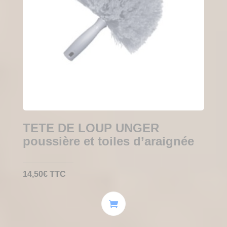
TETE DE LOUP UNGER
poussière et toiles d’araignée
14,50
€
TTC