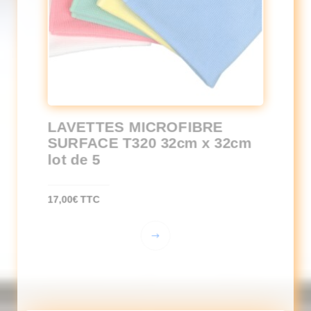
LAVETTES MICROFIBRE
SURFACE T320 32cm x 32cm
lot de 5
17,00
€
TTC
Ce
produit
a
plusieurs
variations.