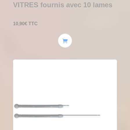
VITRES fournis avec 10 lames
10,90
€
TTC