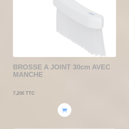
BROSSE A JOINT 30cm AVEC
MANCHE
7,20
€
TTC