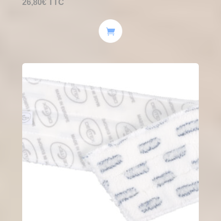
26,80
€
TTC