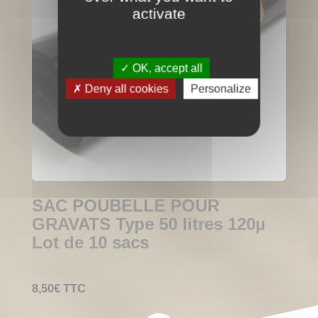
activate
OK, accept all
Deny all cookies
Personalize
SAC POUBELLE POUR
GRAVATS Type 50 litres 120µ
Lot de 10 sacs
8,50
€
TTC