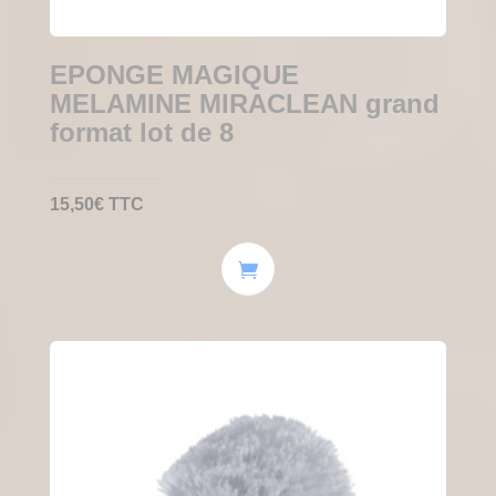
EPONGE MAGIQUE
MELAMINE MIRACLEAN grand
format lot de 8
15,50
€
TTC