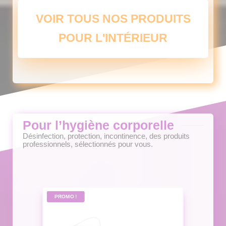
Les
VOIR TOUS NOS PRODUITS
options
peuvent
POUR L'INTÉRIEUR
être
choisies
sur
la
page
du
produit
Pour l’hygiène corporelle
Désinfection, protection, incontinence, des produits
professionnels, sélectionnés pour vous.
PROMO !