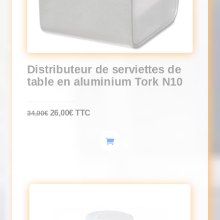
Distributeur de serviettes de
table en aluminium Tork N10
Le
Le
26,00
€
TTC
34,00
€
prix
prix
initial
actuel
était :
est :
34,00€.
26,00€.