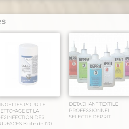
variations.
Les
es
options
peuvent
être
choisies
sur
la
page
du
produit
DETACHANT TEXTILE
INGETTES POUR LE
PROFESSIONNEL
ETTOYAGE ET LA
SELECTIF DEPRIT
ESINFECTION DES
URFACES Boite de 120