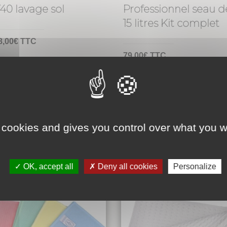
40 lavage sol
Professionnel seau d
15 litres Kit complet
8,00
€
TTC
79,00
€
TTC
 cookies and gives you control over what you w
ment
OK, accept all
Deny all cookies
Personalize