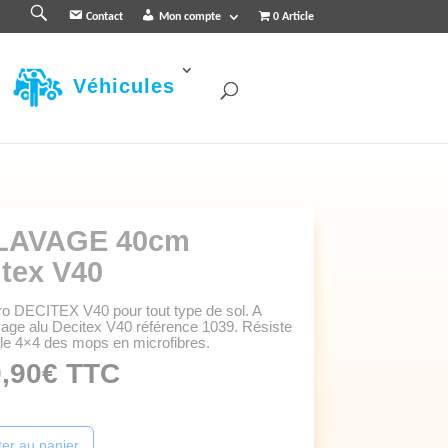
R
Contact
Mon compte
0 Article
e
c
h
e
r
Véhicules
c
h
e
r
LAVAGE 40cm
tex V40
o DECITEX V40 pour tout type de sol. A
lavage alu Decitex V40 référence 1039. Résiste
 le 4×4 des mops en microfibres.
,90
€
TTC
ter au panier