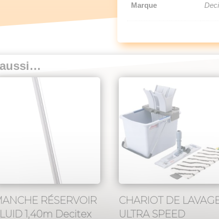
Marque
Deci
 aussi…
MANCHE RÉSERVOIR
CHARIOT DE LAVAG
LUID 1,40m Decitex
ULTRA SPEED