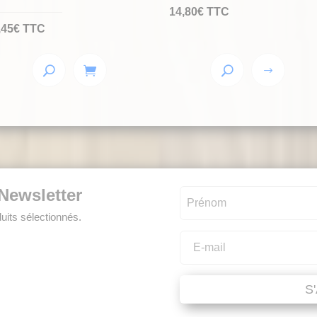
14,80
€
TTC
,45
€
TTC
Ce
produit
a
plusieurs
variations.
Les
options
Newsletter
peuvent
uits sélectionnés.
être
choisies
sur
la
S
page
du