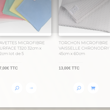
AVETTES MICROFIBRE
TORCHON MICROFIBRE
URFACE T320 32cm x
VAISSELLE CHRONODRY
2cm lot de 5
45cm x 60cm
7,00
€
TTC
13,00
€
TTC
Ce
produit
a
plusieurs