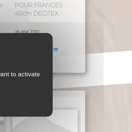
e
POUR FRANGES
40cm DECITEX
26,80
€
TTC
ant to activate