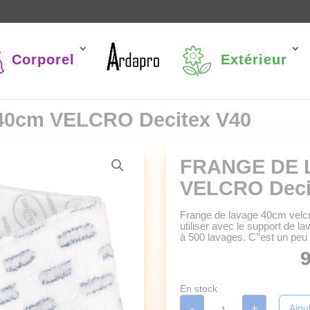
Corporel
Extérieur
0cm VELCRO Decitex V40
FRANGE DE 
VELCRO Deci
Frange de lavage 40cm velcr
utiliser avec le support de 
à 500 lavages. C’’est un peu
9
En stock
quantité
-
+
Ajou
de