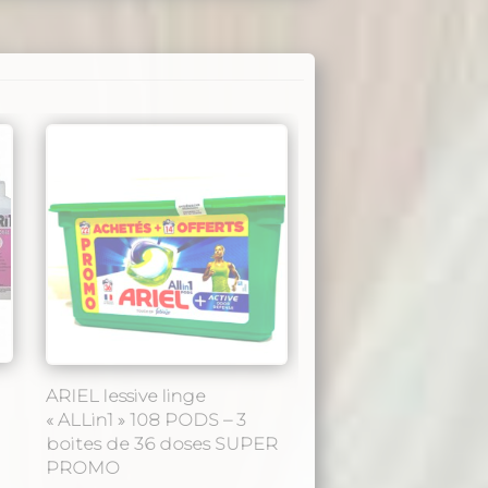
ARIEL lessive linge
« ALLin1 » 108 PODS – 3
boites de 36 doses SUPER
PROMO