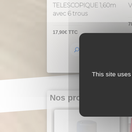
TELESCOPIQUE 1,60m
V
avec 6 trous
7
17,90
€
TTC
This site uses
Nos produits du mo