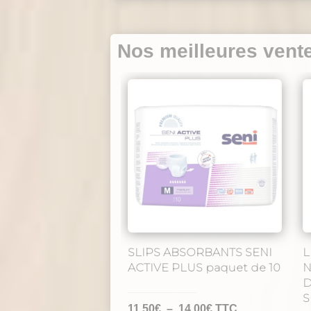
Nos meilleures vent
SLIPS ABSORBANTS SENI
L
ACTIVE PLUS paquet de 10
N
D
S
Plage
11,50
€
–
14,00
€
TTC