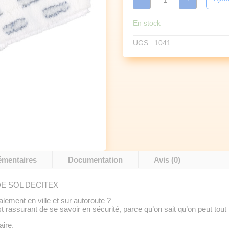
FRANGE
DE
LAVAGE
En stock
40cm
VELCRO
UGS :
1041
Decitex
V40
émentaires
Documentation
Avis (0)
E SOL DECITEX
lement en ville et sur autoroute ?
t rassurant de se savoir en sécurité, parce qu’on sait qu’on peut tout f
aire.