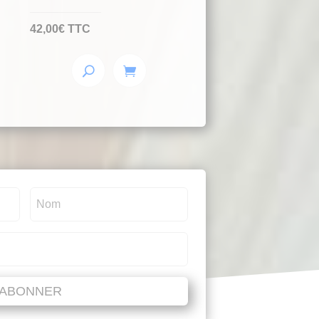
42,00
€
TTC
'ABONNER