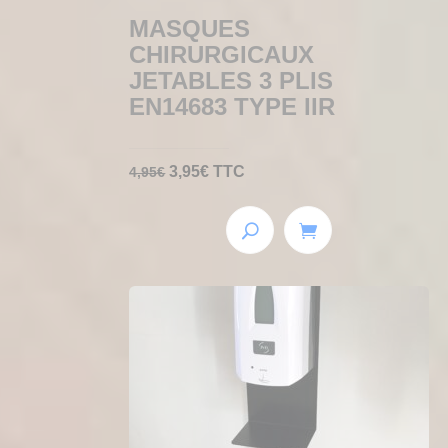
MASQUES
CHIRURGICAUX
JETABLES 3 PLIS
EN14683 TYPE IIR
Le
Le
3,95
€
TTC
4,95
€
prix
prix
initial
actuel
était :
est :
4,95€.
3,95€.