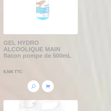
GEL HYDRO
ALCOOLIQUE MAIN
flacon pompe de 500mL
6,50
€
TTC