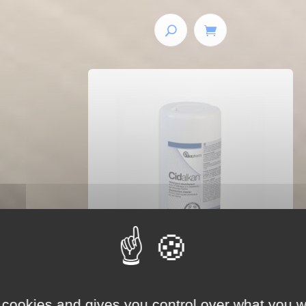
LINGETTES POUR LE
 cookies and gives you control over what you w