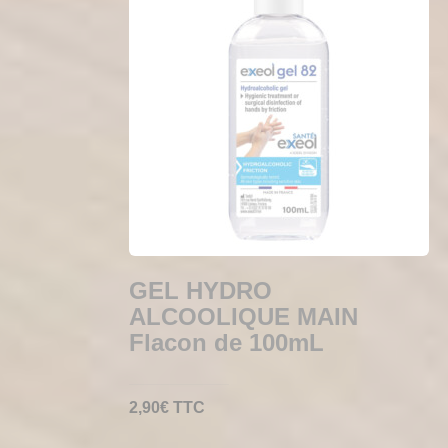
GEL HYDRO
ALCOOLIQUE MAIN
Flacon de 100mL
2,90
€
TTC