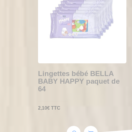
Lingettes bébé BELLA
BABY HAPPY paquet de
64
2,10
€
TTC