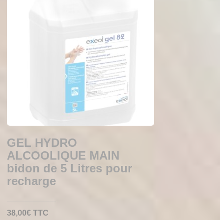
GEL HYDRO
ALCOOLIQUE MAIN
bidon de 5 Litres pour
recharge
38,00
€
TTC