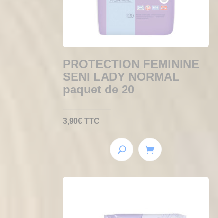
PROTECTION FEMININE
SENI LADY NORMAL
paquet de 20
3,90
€
TTC