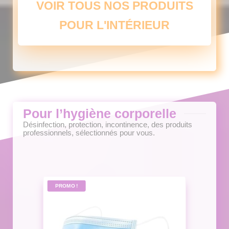
VOIR TOUS NOS PRODUITS
options
peuvent
POUR L'INTÉRIEUR
être
choisies
sur
la
page
du
produit
Pour l’hygiène corporelle
Désinfection, protection, incontinence, des produits
professionnels, sélectionnés pour vous.
PROMO !