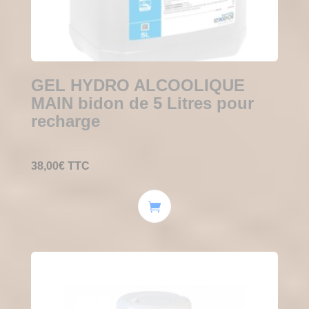
GEL HYDRO ALCOOLIQUE
MAIN bidon de 5 Litres pour
recharge
38,00
€
TTC