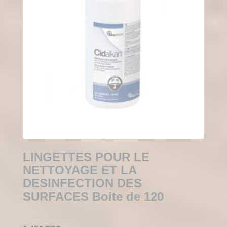
LINGETTES POUR LE
NETTOYAGE ET LA
DESINFECTION DES
SURFACES Boite de 120