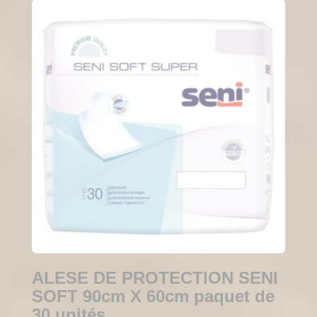
ALESE DE PROTECTION SENI
SOFT 90cm X 60cm paquet de
30 unités