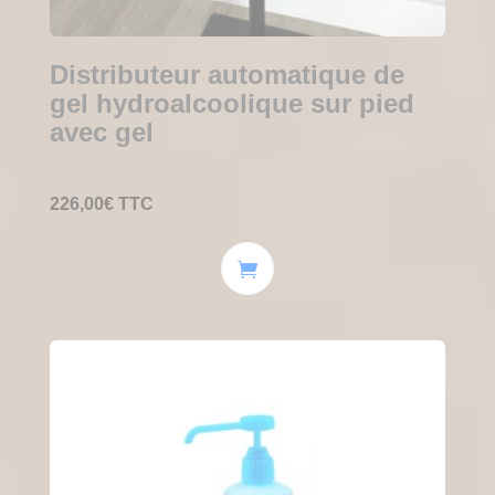
Distributeur automatique de
gel hydroalcoolique sur pied
avec gel
226,00
€
TTC