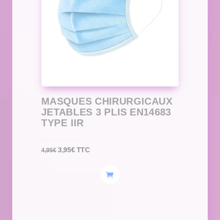
MASQUES CHIRURGICAUX
JETABLES 3 PLIS EN14683
TYPE IIR
Le
Le
3,95
€
TTC
4,95
€
prix
prix
initial
actuel
était :
est :
4,95€.
3,95€.