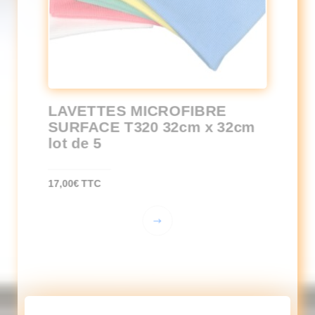
LAVETTES MICROFIBRE
SURFACE T320 32cm x 32cm
lot de 5
17,00
€
TTC
Ce
produit
a
plusieurs
variations.
Les