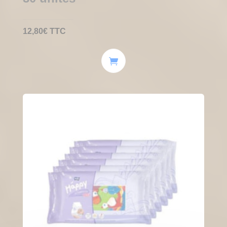
12,80
€
TTC