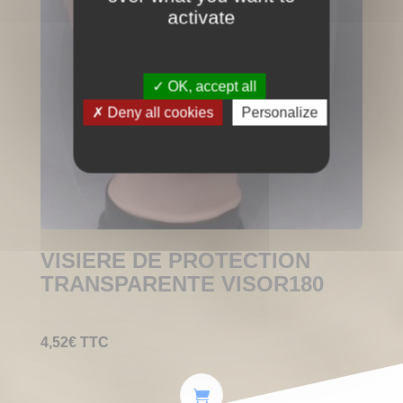
activate
OK, accept all
Deny all cookies
Personalize
VISIERE DE PROTECTION
TRANSPARENTE VISOR180
4,52
€
TTC