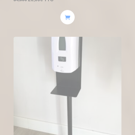
prix
prix
initial
actuel
était :
est :
34,00€.
26,00€.