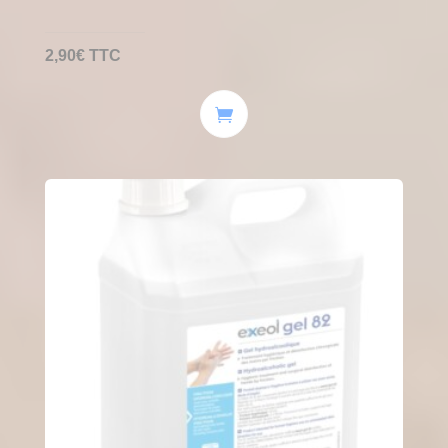
2,90
€
TTC