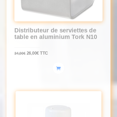
Distributeur de serviettes de
table en aluminium Tork N10
Le
Le
26,00
€
TTC
34,00
€
prix
prix
initial
actuel
était :
est :
34,00€.
26,00€.