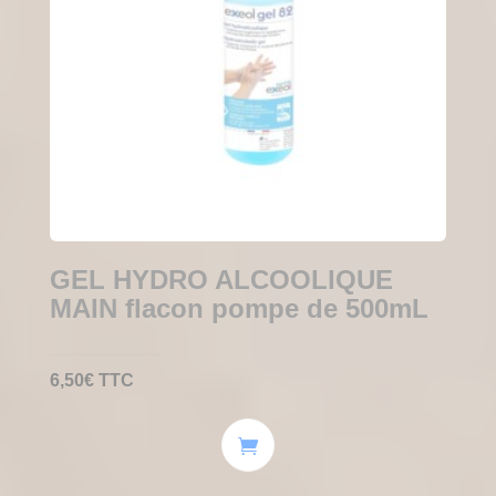
GEL HYDRO ALCOOLIQUE
MAIN flacon pompe de 500mL
6,50
€
TTC