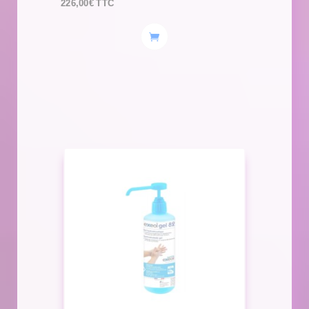
226,00
€
TTC