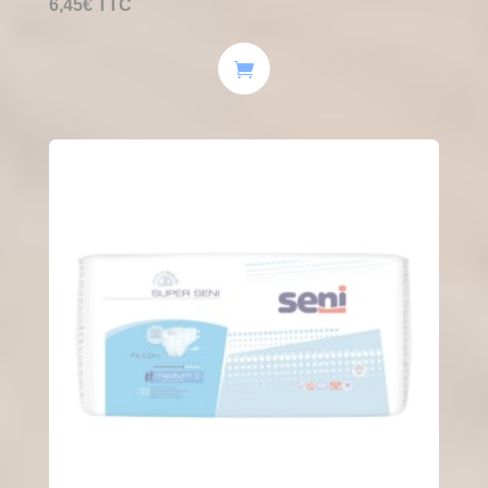
6,45
€
TTC