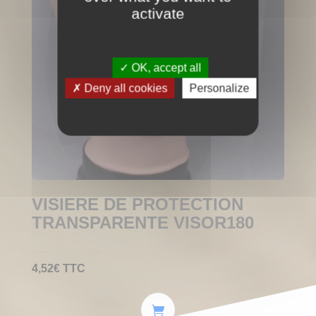
activate
OK, accept all
Deny all cookies
Personalize
VISIERE DE PROTECTION
TRANSPARENTE VISOR180
4,52
€
TTC