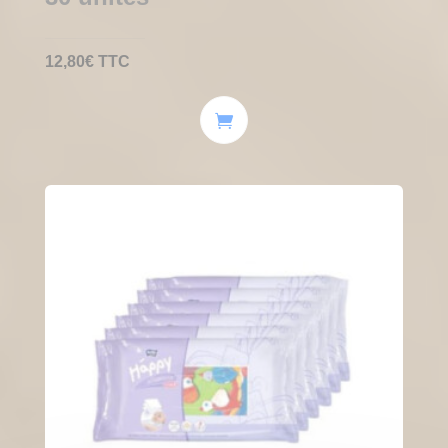
12,80
€
TTC