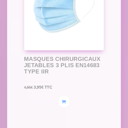
MASQUES CHIRURGICAUX
JETABLES 3 PLIS EN14683
TYPE IIR
Le
Le
3,95
€
TTC
4,95
€
prix
prix
initial
actuel
était :
est :
4,95€.
3,95€.