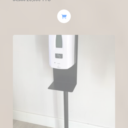
prix
prix
initial
actuel
était :
est :
34,00€.
26,00€.