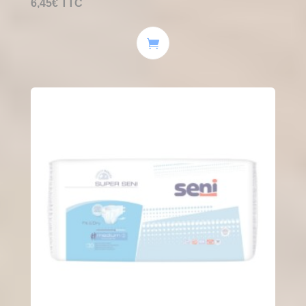
6,45
€
TTC