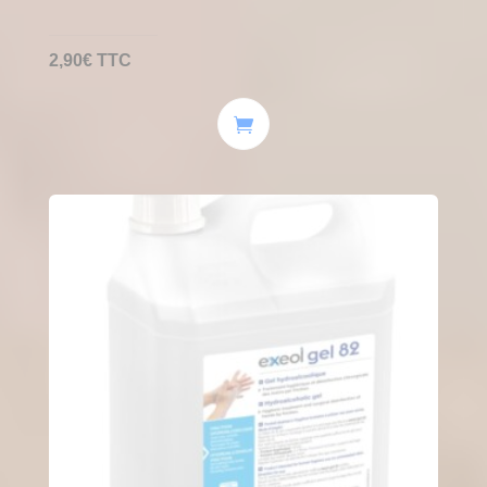
2,90
€
TTC