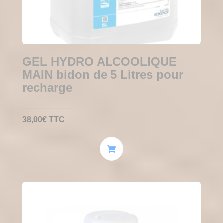
GEL HYDRO ALCOOLIQUE
MAIN bidon de 5 Litres pour
recharge
38,00
€
TTC