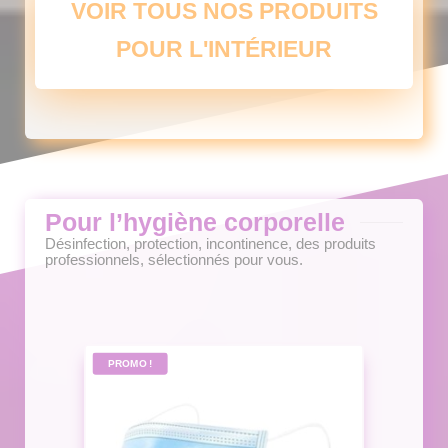
VOIR TOUS NOS PRODUITS
options
peuvent
POUR L'INTÉRIEUR
être
choisies
sur
la
page
du
produit
Pour l’hygiène corporelle
Désinfection, protection, incontinence, des produits
professionnels, sélectionnés pour vous.
PROMO !