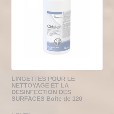
LINGETTES POUR LE
NETTOYAGE ET LA
DESINFECTION DES
SURFACES Boite de 120