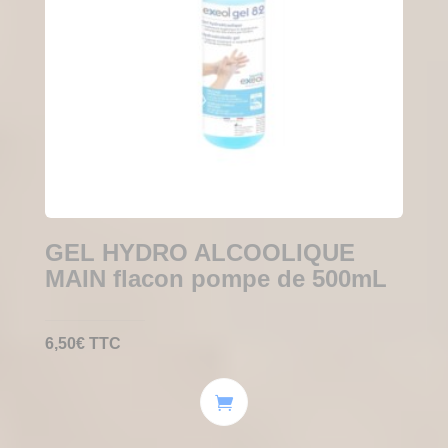
GEL HYDRO ALCOOLIQUE
MAIN flacon pompe de 500mL
6,50
€
TTC