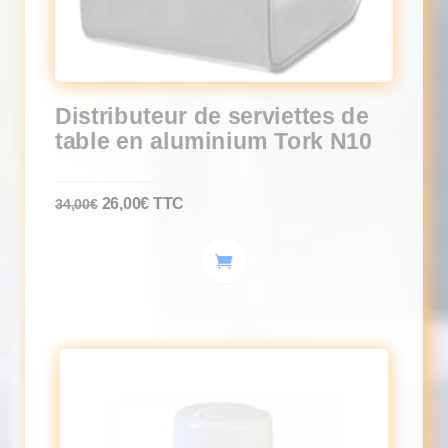
Distributeur de serviettes de
table en aluminium Tork N10
Le
Le
26,00
€
TTC
34,00
€
prix
prix
initial
actuel
était :
est :
34,00€.
26,00€.