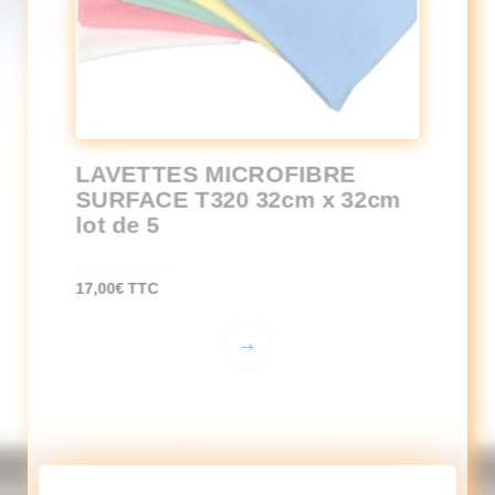
LAVETTES MICROFIBRE
SURFACE T320 32cm x 32cm
lot de 5
17,00
€
TTC
Ce
produit
a
plusieurs
variations.
Les