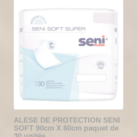
ALESE DE PROTECTION SENI
SOFT 90cm X 60cm paquet de
30 unités