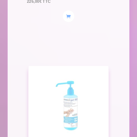
226,00
€
TTC