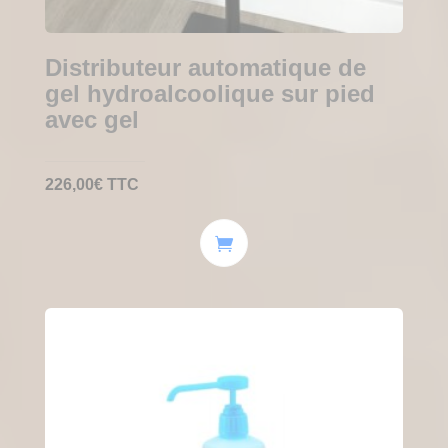
Distributeur automatique de
gel hydroalcoolique sur pied
avec gel
226,00
€
TTC