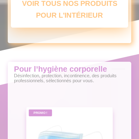
VOIR TOUS NOS PRODUITS
options
peuvent
POUR L'INTÉRIEUR
être
choisies
sur
la
page
du
produit
Pour l’hygiène corporelle
Désinfection, protection, incontinence, des produits
professionnels, sélectionnés pour vous.
PROMO !