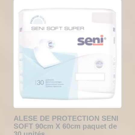
ALESE DE PROTECTION SENI
SOFT 90cm X 60cm paquet de
30 unités