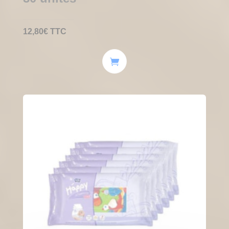
12,80
€
TTC