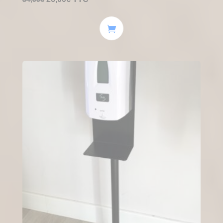
prix
prix
initial
actuel
était :
est :
34,00€.
26,00€.