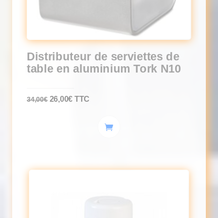
Distributeur de serviettes de
table en aluminium Tork N10
Le
Le
26,00
€
TTC
34,00
€
prix
prix
initial
actuel
était :
est :
34,00€.
26,00€.