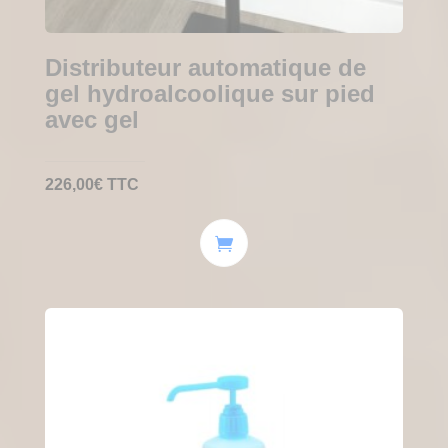
Distributeur automatique de
gel hydroalcoolique sur pied
avec gel
226,00
€
TTC