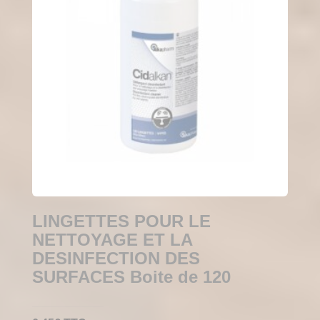
LINGETTES POUR LE
NETTOYAGE ET LA
DESINFECTION DES
SURFACES Boite de 120