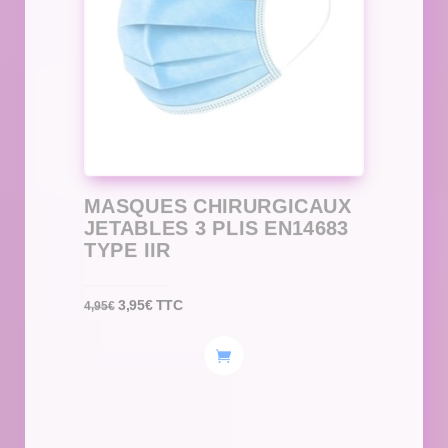
MASQUES CHIRURGICAUX
JETABLES 3 PLIS EN14683
TYPE IIR
Le
Le
3,95
€
TTC
4,95
€
prix
prix
initial
actuel
était :
est :
4,95€.
3,95€.