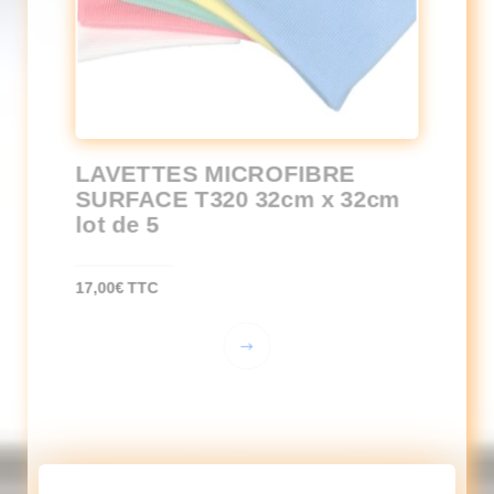
LAVETTES MICROFIBRE
SURFACE T320 32cm x 32cm
lot de 5
17,00
€
TTC
Ce
produit
a
plusieurs
variations.
Les