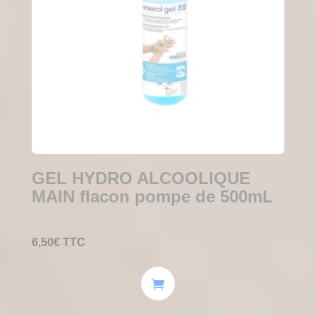
GEL HYDRO ALCOOLIQUE
MAIN flacon pompe de 500mL
6,50
€
TTC