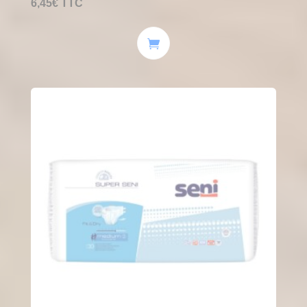
6,45
€
TTC