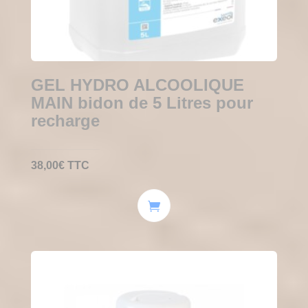
GEL HYDRO ALCOOLIQUE
MAIN bidon de 5 Litres pour
recharge
38,00
€
TTC