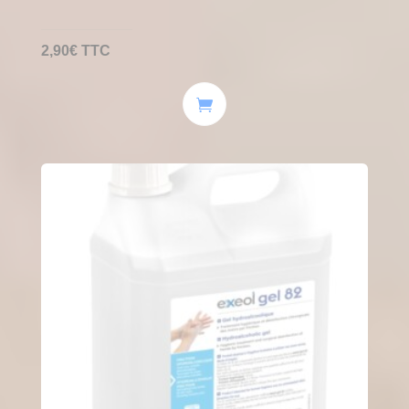
2,90
€
TTC