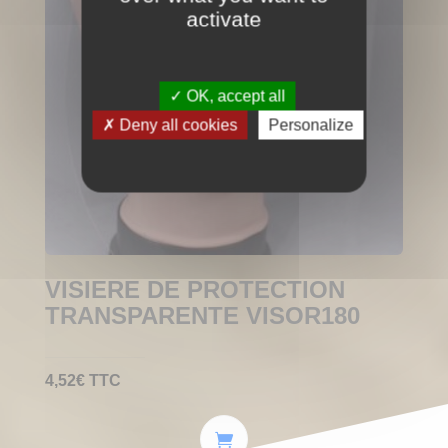
activate
OK, accept all
Deny all cookies
Personalize
VISIERE DE PROTECTION
TRANSPARENTE VISOR180
4,52
€
TTC