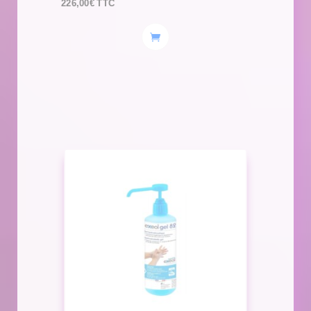
226,00
€
TTC