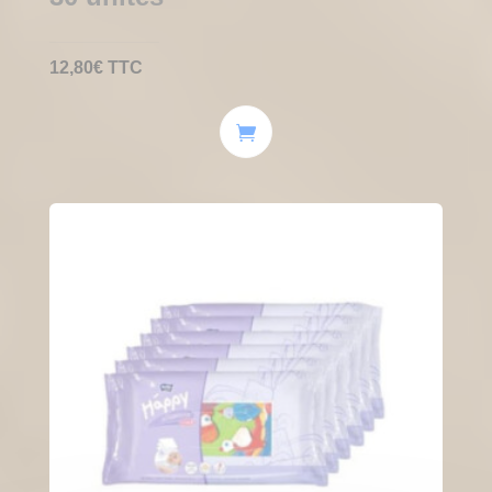
12,80
€
TTC