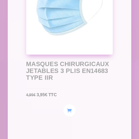
MASQUES CHIRURGICAUX
JETABLES 3 PLIS EN14683
TYPE IIR
Le
Le
3,95
€
TTC
4,95
€
prix
prix
initial
actuel
était :
est :
4,95€.
3,95€.