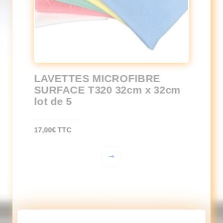
LAVETTES MICROFIBRE
SURFACE T320 32cm x 32cm
lot de 5
17,00
€
TTC
Ce
produit
a
plusieurs
variations.
Les