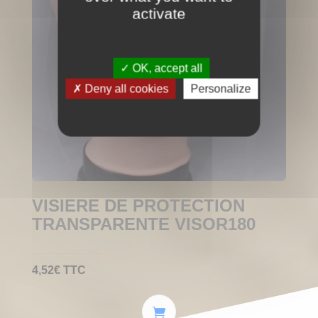
activate
OK, accept all
Deny all cookies
Personalize
VISIERE DE PROTECTION
TRANSPARENTE VISOR180
4,52
€
TTC