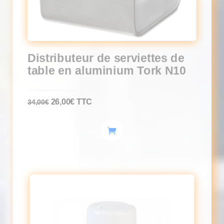
Distributeur de serviettes de
table en aluminium Tork N10
Le
Le
26,00
€
TTC
34,00
€
prix
prix
initial
actuel
était :
est :
34,00€.
26,00€.