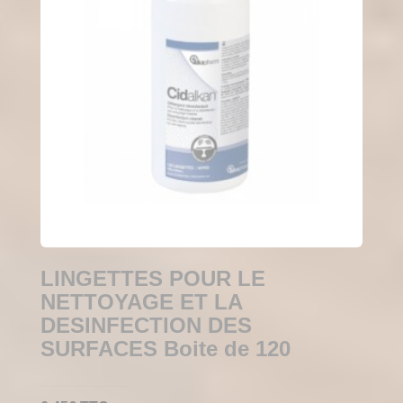
LINGETTES POUR LE
NETTOYAGE ET LA
DESINFECTION DES
SURFACES Boite de 120