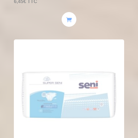
6,45
€
TTC