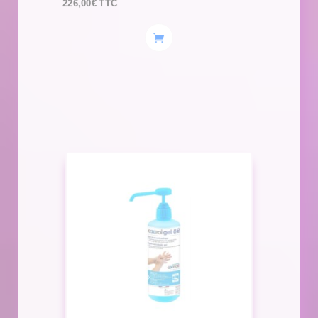
226,00
€
TTC