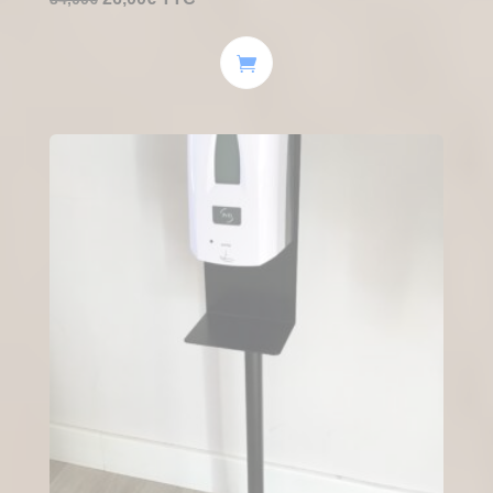
prix
prix
initial
actuel
était :
est :
34,00€.
26,00€.