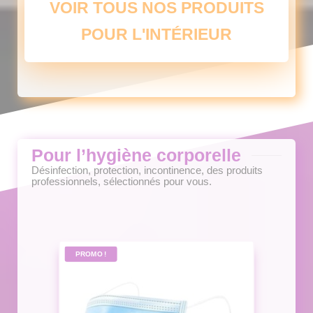
VOIR TOUS NOS PRODUITS
options
peuvent
POUR L'INTÉRIEUR
être
choisies
sur
la
page
du
produit
Pour l’hygiène corporelle
Désinfection, protection, incontinence, des produits
professionnels, sélectionnés pour vous.
PROMO !