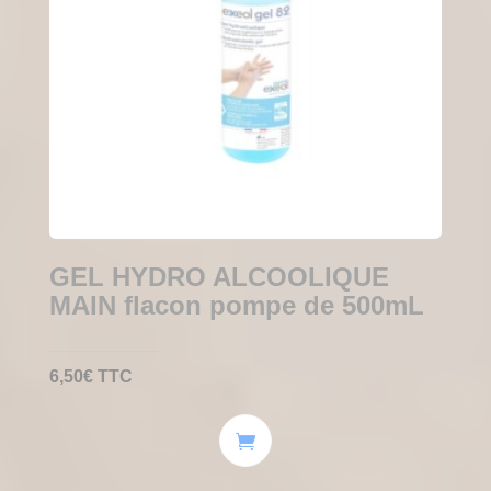
GEL HYDRO ALCOOLIQUE
MAIN flacon pompe de 500mL
6,50
€
TTC