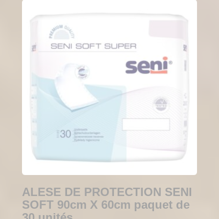
ALESE DE PROTECTION SENI
SOFT 90cm X 60cm paquet de
30 unités