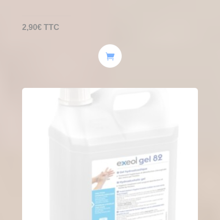
2,90
€
TTC