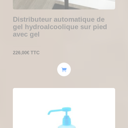
Distributeur automatique de
gel hydroalcoolique sur pied
avec gel
226,00
€
TTC