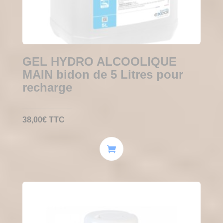
GEL HYDRO ALCOOLIQUE
MAIN bidon de 5 Litres pour
recharge
38,00
€
TTC