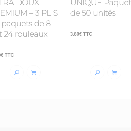
TRA DOUX
UNIQUE Paque
EMIUM – 3 PLIS
de 50 unités
3 paquets de 8
it 24 rouleaux
3,80
€
TTC
0
€
TTC