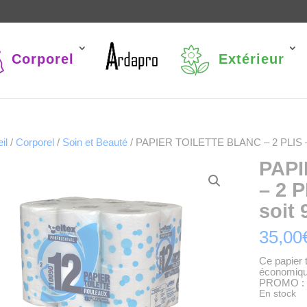
Corporel
Extérieur
il
/
Corporel
/
Soin et Beauté
/ PAPIER TOILETTE BLANC – 2 PLIS – 8
PAPI
– 2 
soit 
35,00
Ce papier 
économique
PROMO : m
En stock