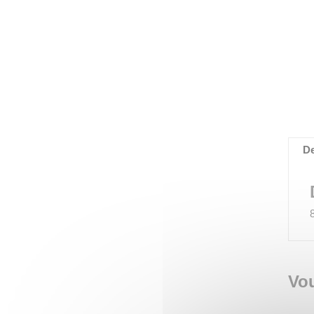
De
Vou