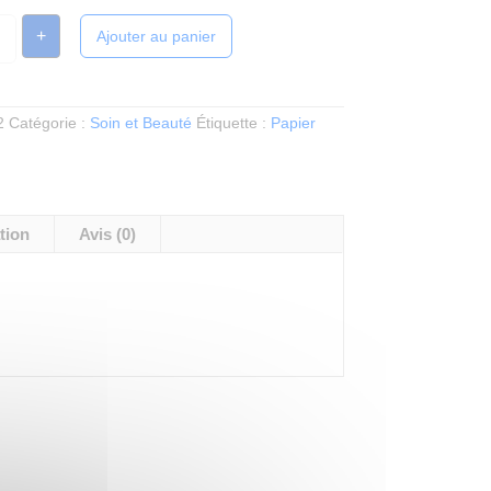
tité
+
Ajouter au panier
IER
LETTE
NC
2
Catégorie :
Soin et Beauté
Étiquette :
Papier
S
ets
tion
Avis (0)
eaux