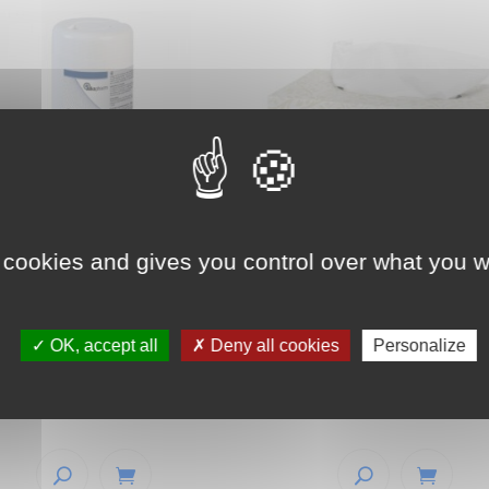
 cookies and gives you control over what you w
GETTES POUR LE
MOUCHOIRS TORK Boite
TOYAGE ET LA
100
INFECTION DES
ACES Boite de 120
OK, accept all
Deny all cookies
Personalize
1,59
€
TTC
€
TTC