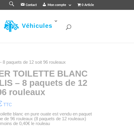
R
Contact
Mon compte
0 Article
e
c
h
e
r
Véhicules
c
h
e
r
 paquets de 12 soit 96 rouleaux
ER TOILETTE BLANC
PLIS – 8 paquets de 12
96 rouleaux
€
TTC
toilette blanc en pure ouate est vendu en paquet
 de 96 rouleaux (8 paquets de 12 rouleaux)
oins de 0,40€ le rouleau