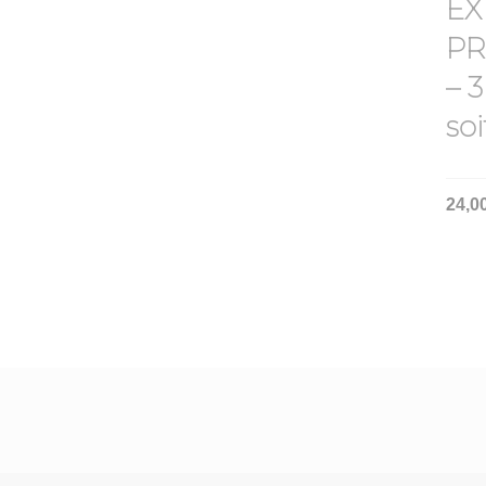
EX
PR
– 
so
24,0