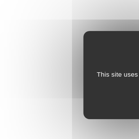
This site uses
LIN
NET
DES
SURF
6,45