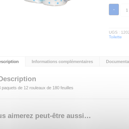
quan
-
de
PAP
TOI
BLA
-
2
UGS :
120
PLI
Toilette
-
8
paqu
de
12
scription
Informations complémentaires
Documenta
soit
96
roul
Description
8 paquets de 12 rouleaux de 180 feuilles
s aimerez peut-être aussi…