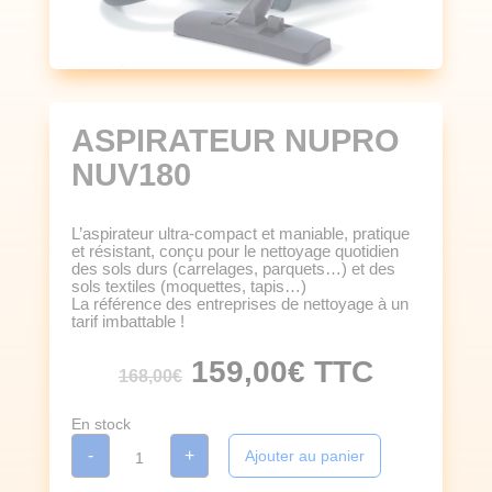
ASPIRATEUR NUPRO
NUV180
L’aspirateur ultra-compact et maniable, pratique
et résistant, conçu pour le nettoyage quotidien
des sols durs (carrelages, parquets…) et des
sols textiles (moquettes, tapis…)
La référence des entreprises de nettoyage à un
tarif imbattable !
Le
Le
159,00
€
TTC
168,00
€
prix
prix
initial
actuel
était :
est :
En stock
168,00€.
159,00€.
quantité
-
+
Ajouter au panier
de
ASPIRATEUR
NUPRO