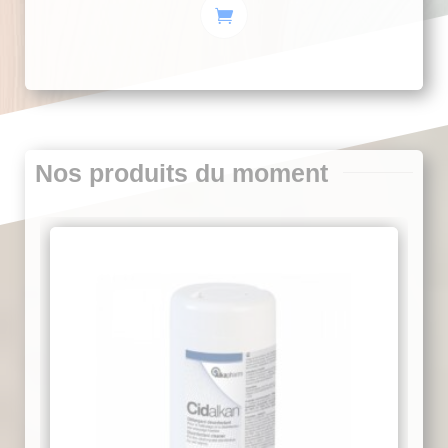
initial
actuel
était :
est :
15,90€.
14,00€.
Nos produits du moment