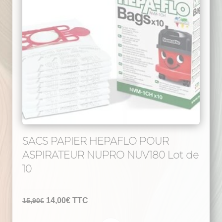
SACS PAPIER HEPAFLO POUR
ASPIRATEUR NUPRO NUV180 Lot de
10
Le
Le
14,00
€
TTC
15,90
€
prix
prix