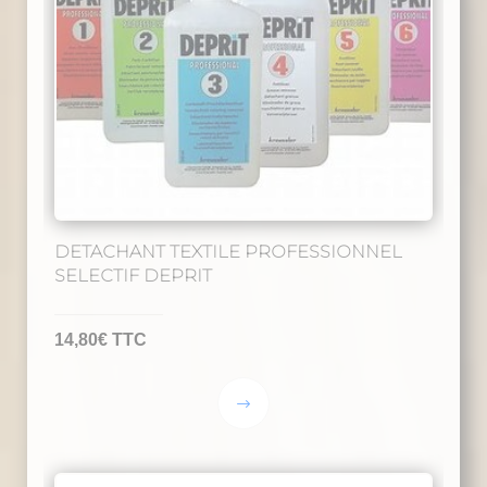
DETACHANT TEXTILE PROFESSIONNEL
SELECTIF DEPRIT
14,80
€
TTC
Ce
produit
a