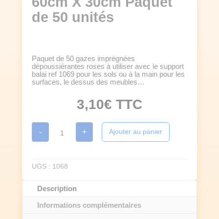
60cm X 30cm Paquet
de 50 unités
Paquet de 50 gazes imprégnées
dépoussiérantes roses à utiliser avec le support
balai ref 1069 pour les sols ou à la main pour les
surfaces, le dessus des meubles…
3,10
€
TTC
quantité
-
+
Ajouter au panier
de
GAZES
ROSES
DEPOUSSIERANTES
60cm
UGS :
1068
X
30cm
Paquet
Description
de
50
Informations complémentaires
unités