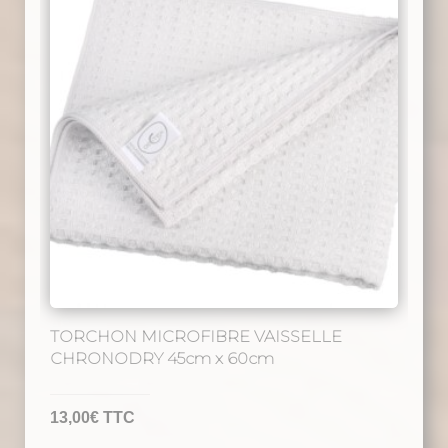
variations.
Les
options
peuvent
être
choisies
sur
la
page
du
produit
TORCHON MICROFIBRE VAISSELLE
CHRONODRY 45cm x 60cm
13,00
€
TTC