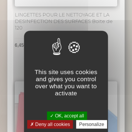
LINGETTES POUR LE NETTOYAGE ET LA
DESINFECTION DES SURFACES Boite de
120
6,45
€
TTC
This site uses cookies
and gives you control
over what you want to
activate
OK, accept all
Deny all cookies
Personalize