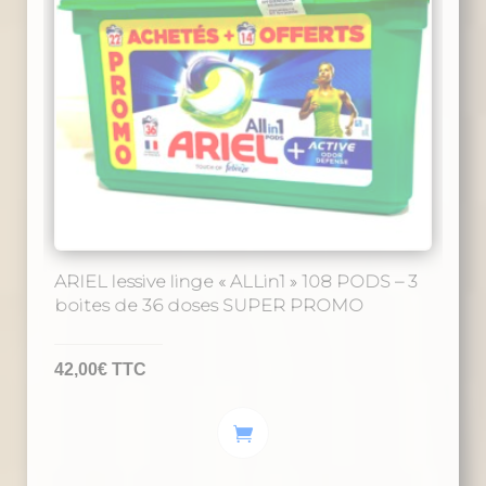
peuvent
être
choisies
sur
la
page
du
produit
ARIEL lessive linge « ALLin1 » 108 PODS – 3
boites de 36 doses SUPER PROMO
42,00
€
TTC