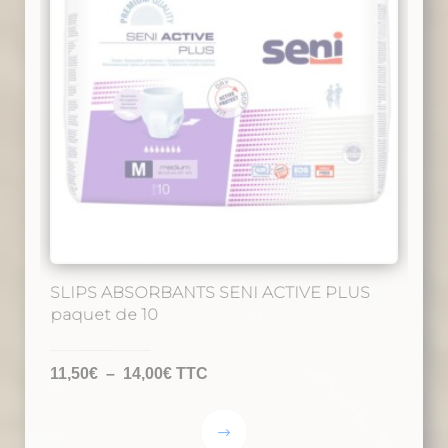
SLIPS ABSORBANTS SENI ACTIVE PLUS
paquet de 10
Plage
11,50
€
–
14,00
€
TTC
de
prix :
Ce