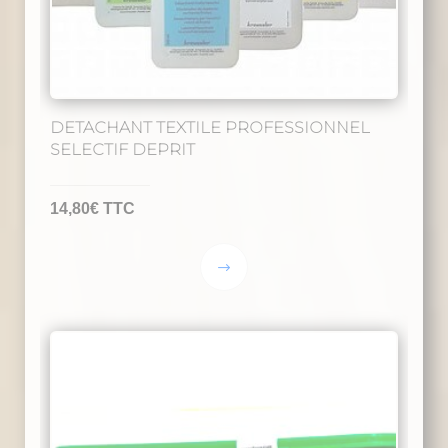
DETACHANT TEXTILE PROFESSIONNEL
SELECTIF DEPRIT
14,80
€
TTC
Ce
produit
a
plusieurs
variations.
Les
options