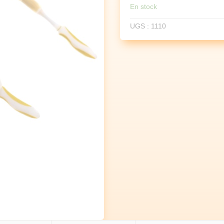
AVEC
En stock
GAINE
RETRACTABLE
UGS :
1110