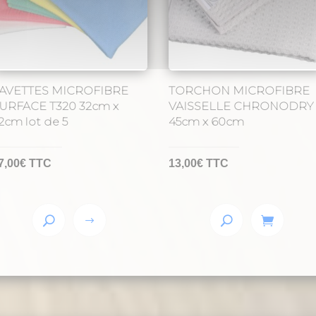
AVETTES MICROFIBRE
TORCHON MICROFIBRE
URFACE T320 32cm x
VAISSELLE CHRONODRY
2cm lot de 5
45cm x 60cm
7,00
€
TTC
13,00
€
TTC
Ce
produit
a
plusieurs
variations.
Les