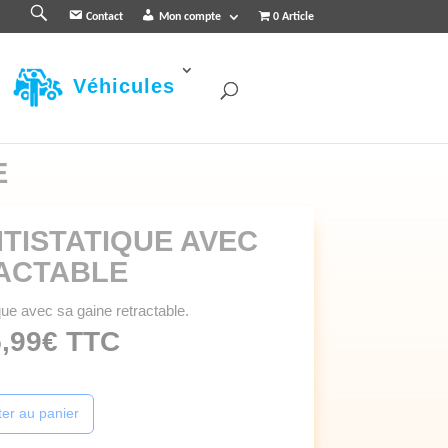
R
Contact
Mon compte
0 Article
e
c
h
e
r
Véhicules
c
h
e
r
E
TISTATIQUE AVEC
ACTABLE
que avec sa gaine retractable.
,99
€
TTC
ter au panier