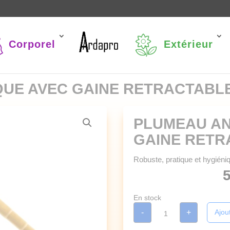
Corporel
Extérieur
QUE AVEC GAINE RETRACTABL
PLUMEAU AN
GAINE RETR
Robuste, pratique et hygiéni
5
En stock
quantité
-
+
Ajou
de
PLUMEAU
ANTISTATIQUE