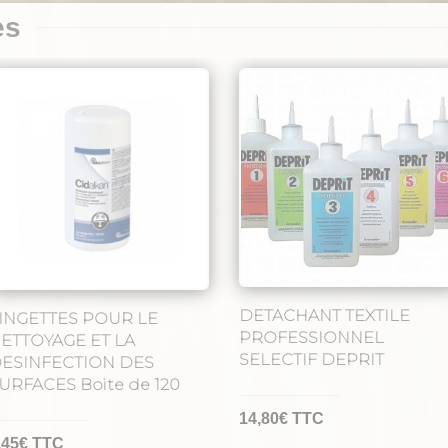
es
options
peuvent
être
choisies
sur
la
page
du
produit
DETACHANT TEXTILE
INGETTES POUR LE
PROFESSIONNEL
ETTOYAGE ET LA
SELECTIF DEPRIT
ESINFECTION DES
URFACES Boite de 120
14,80
€
TTC
,45
€
TTC