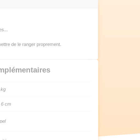
es...
ettre de le ranger proprement.
mplémentaires
 kg
 6 cm
pel