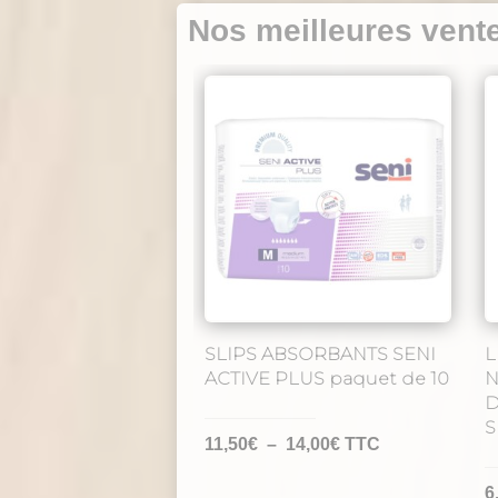
Nos meilleures vent
SLIPS ABSORBANTS SENI
L
ACTIVE PLUS paquet de 10
N
D
S
Plage
11,50
€
–
14,00
€
TTC
de
6